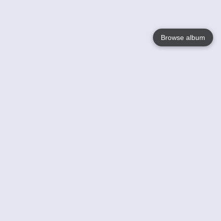
Browse album
Language
English
Nederlands
Français
Votre / vos
Help
En savoir plusu