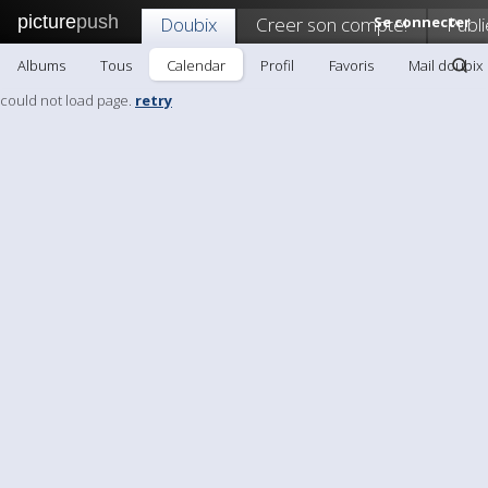
picture
push
Doubix
Creer son compte!
Se connecter
Publi
Albums
Tous
Calendar
Profil
Favoris
Mail doubix
could not load page.
retry