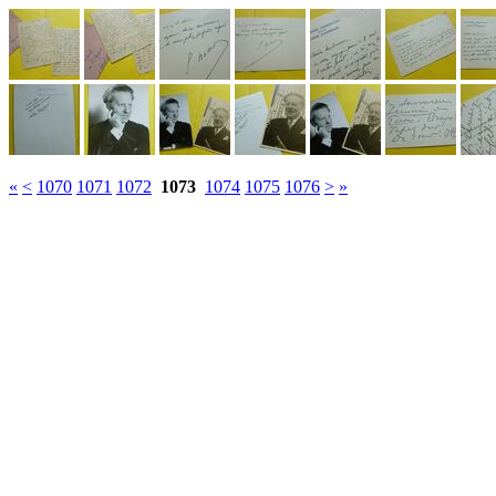
«
<
1070
1071
1072
1073
1074
1075
1076
>
»