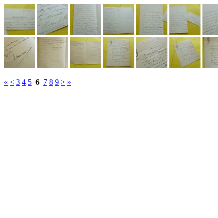
«
<
3
4
5
6
7
8
9
>
»