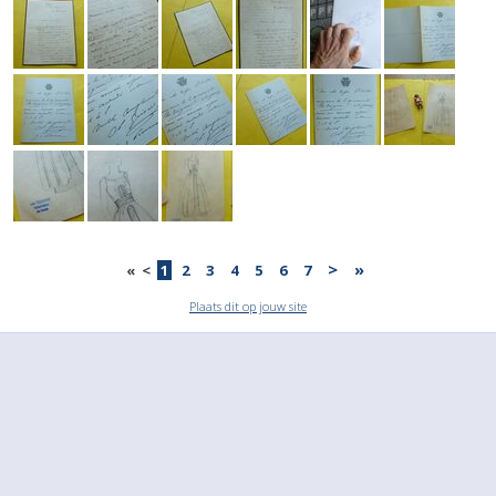
>
»
«
<
1
2
3
4
5
6
7
Plaats dit op jouw site