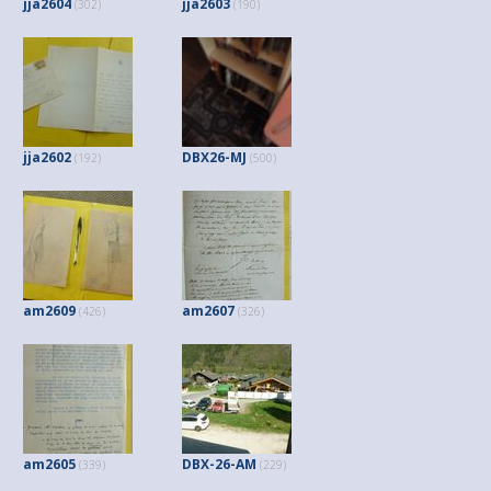
jja2604
jja2603
(302)
(190)
jja2602
DBX26-MJ
(192)
(500)
am2609
am2607
(426)
(326)
am2605
DBX-26-AM
(339)
(229)