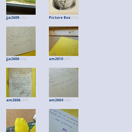
jja2609
Picture Box
(233)
(372)
jja2606
am2610
(336)
(381)
am2606
am2604
(479)
(466)