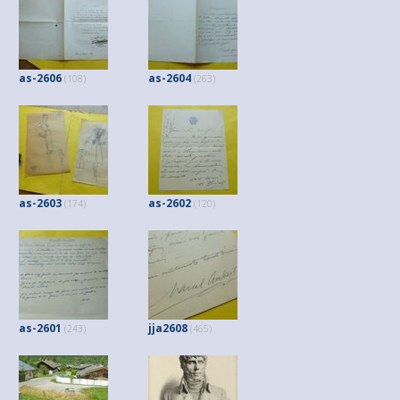
as-2606
as-2604
(108)
(263)
as-2603
as-2602
(174)
(120)
as-2601
jja2608
(243)
(465)