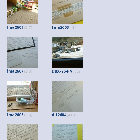
fma2609
fma2608
(317)
(424)
fma2607
DBX-26-FM
(315)
(302)
fma2605
djf2604
(318)
(406)