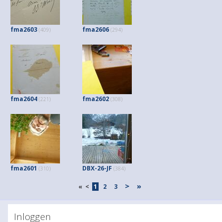
fma2603
fma2606
(409)
(294)
fma2604
fma2602
(221)
(308)
fma2601
DBX-26-JF
(310)
(384)
>
»
«
<
1
2
3
Inloggen