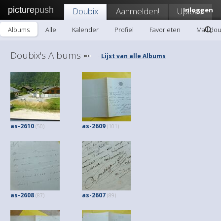
picture
push
Doubix
Aanmelden!
Upload
Inloggen
Albums
Alle
Kalender
Profiel
Favorieten
Mail dou
Doubix's Albums
Lijst van alle Albums
-
as-2610
as-2609
(50)
(101)
as-2608
as-2607
(87)
(89)