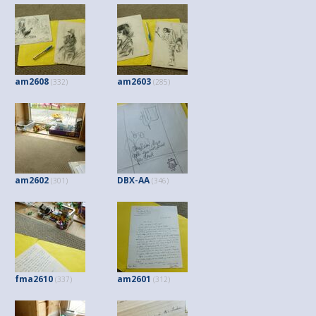
am2608
am2603
(332)
(285)
am2602
DBX-AA
(301)
(346)
fma2610
am2601
(337)
(312)