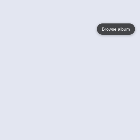
Browse album
Language
English
Nederlands
Français
Jouw
Help
Lees Meer