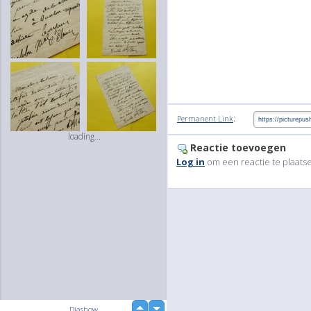
:
Permanent Link
loading...
Reactie toevoegen
Log in
om een reactie te plaats
up
Diashow