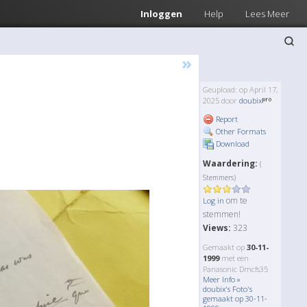
Inloggen
Help
Lees Meer
»
Geupload: op April 17,
2025 door
doubix
Report
Other Formats
Download
Waardering:
(
Stemmers)
om te
Log in
stemmen!
Views:
323
Gemaakt op
30-11-
1999
met een
Panasonic Dmcfs35
Meer Info »
doubix's Foto's
gemaakt op 30-11-