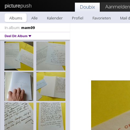
picture
push
Aanmelden
Doubix
Albums
Alle
Kalender
Profiel
Favorieten
Mail 
In album:
mam09
Deel Dit Album