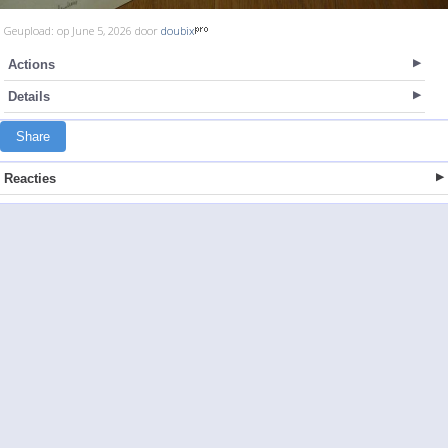
Geupload: op June 5, 2026 door
doubix
Actions
Details
Share
Reacties