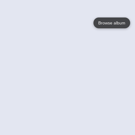
Browse album
Language
English
Nederlands
Français
Jouw
Help
Lees Meer