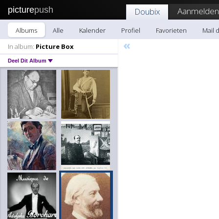
picture
push
Aanmelden
Doubix
Albums
Alle
Kalender
Profiel
Favorieten
Mail 
«
In album:
Picture Box
Deel Dit Album