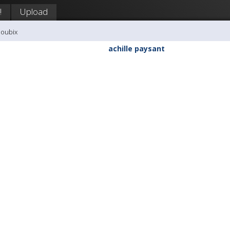
!
Upload
doubix
achille paysant