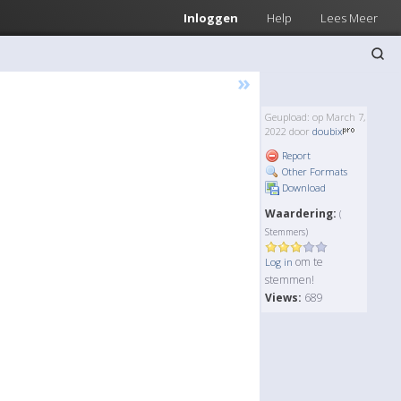
Inloggen
Help
Lees Meer
»
Geupload: op March 7,
2022 door
doubix
Report
Other Formats
Download
Waardering:
(
Stemmers)
om te
Log in
stemmen!
Views:
689