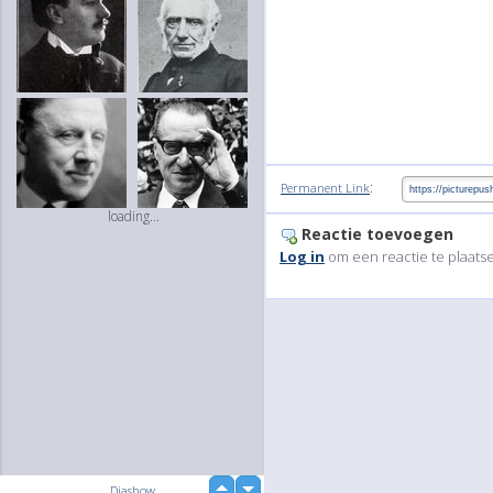
:
Permanent Link
loading...
Reactie toevoegen
Log in
om een reactie te plaats
up
Diashow