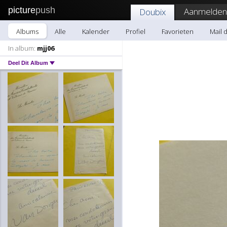
picture
push
Aanmelden
Doubix
Albums
Alle
Kalender
Profiel
Favorieten
Mail 
In album:
mjj06
Deel Dit Album