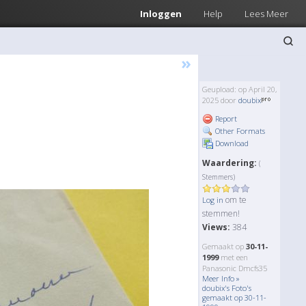
Inloggen
Help
Lees Meer
»
Geupload: op April 20,
2025 door
doubix
Report
Other Formats
Download
Waardering:
(
Stemmers)
om te
Log in
stemmen!
Views:
384
Gemaakt op
30-11-
1999
met een
Panasonic Dmcfs35
Meer Info »
doubix's Foto's
gemaakt op 30-11-