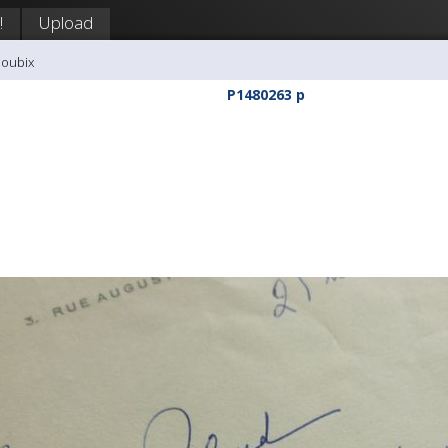
!
Upload
doubix
P1480263 p