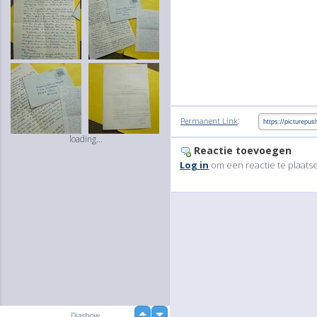
:
Permanent Link
loading...
Reactie toevoegen
Log in
om een reactie te plaats
up
Diashow