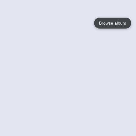
Browse album
Language
English
Nederlands
Français
Jouw
Help
Lees Meer