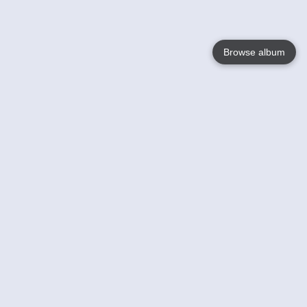
Browse album
Language
English
Nederlands
Français
Jouw
Help
Lees Meer