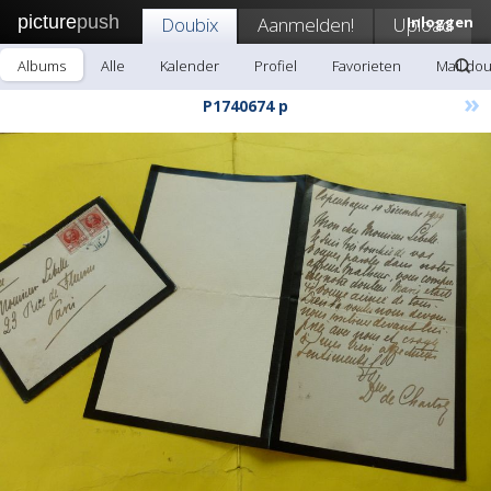
picture
push
Doubix
Aanmelden!
Upload
Inloggen
Albums
Alle
Kalender
Profiel
Favorieten
Mail dou
»
P1740674 p