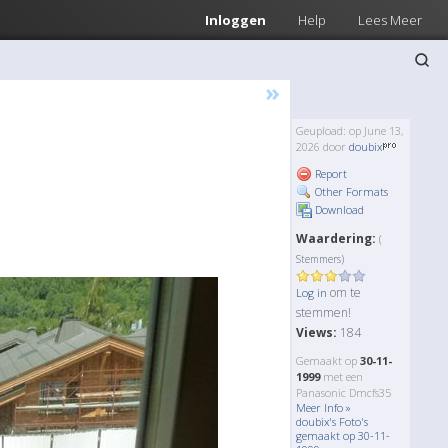
Inloggen
Help
Lees Meer
»
Geupload: op June 13,
2026 door
doubix
Report
Other Formats
Download
Waardering:
(
Stemmers)
om te
Log in
stemmen!
Views:
184
Gemaakt op
30-11-
1999
met een
Panasonic Dmcfs35
Meer Info »
doubix's Foto's
gemaakt op 30-11-