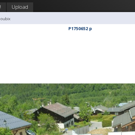
!
Upload
doubix
P1750652 p