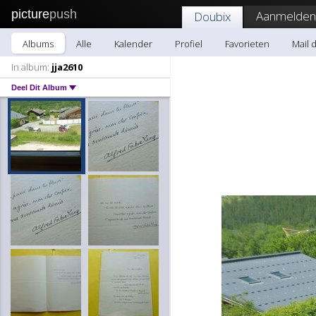
picture
push
Aanmelden
Doubix
Albums
Alle
Kalender
Profiel
Favorieten
Mail 
In album:
jja2610
Deel Dit Album